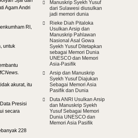
Sofyan Sjaf dan
Manuskrip Syekh Yusuf
ati Agam Andri
dari Sulawesi diusulkan
jadi memori dunia
Rieke Diah Pitaloka
emenkumham RI,
Usulkan Arsip dan
Manuskrip Pahlawan
Nasional Asal Gowa
, untuk
Syekh Yusuf Ditetapkan
sebagai Memori Dunia
UNESCO dan Memori
Asia-Pasifik
membantu
MCNews.
Arsip dan Manuskrip
Syekh Yusuf Diajukan
dak akurat, itu
Sebagai Memori Asia
Pasifik dan Dunia
Duta ANRI Usulkan Arsip
Data Presisi
dan Manuskrip Syekh
hui secara
Yusuf Sebagai Memori
Dunia UNESCO dan
Memori Asia Pasifik
ebanyak 228