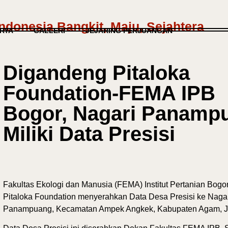
donesia Bangkit, Maju, Sejahtera
RYA
GALLERI
JEJARING PERJUANGAN
Digandeng Pitaloka
Foundation-FEMA IPB
Bogor, Nagari Panamp
Miliki Data Presisi
Fakultas Ekologi dan Manusia (FEMA) Institut Pertanian Bogor
Pitaloka Foundation menyerahkan Data Desa Presisi ke Naga
Panampuang, Kecamatan Ampek Angkek, Kabupaten Agam, Ju