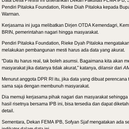
Data Desa Presisi ini diserahkan Dekan Fakultas FEMA IPB, 
Pendiri Pitaloka Foundation, Rieke Diah Pitaloka kepada Bup
Warman.
Kerjasama ini juga melibatkan Dirjen OTDA Kemendagri, K
BRIN, pemerintahan nagari hingga masyarakat.
Pendiri Pitaloka Foundation, Rieke Dyah Pitaloka mengatakan
melakukan pembangunan mesti harus ada data yang akurat.
“Data itu harus real, tak boleh asumsi. Bagaimana kita akan 
masyarakat jika datanya tidak akurat,” katanya, dilansir dari
A
Menurut anggota DPR RI itu, jika data yang dibuat perencana ti
sama saja dengan membunuh masyarakat.
Dia memuji kerjasama pihak nagari dan masyarakat sehingga 
hasil risetnya bersama IPB ini, bisa tersedia dan dapat diketa
detail.
Sementara, Dekan FEMA IPB, Sofyan Sjaf mengatakan ada s
indikator dalam data ini.