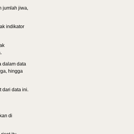
 jumlah jiwa,
ak indikator
yak
.
da dalam data
rga, hingga
dari data ini.
kan di