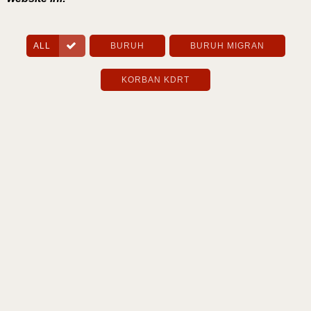
ALL
BURUH
BURUH MIGRAN
KORBAN KDRT
Rieke Diah Pitaloka Datangi
Komnas HAM, Minta Dukungan
Perangi TPPO