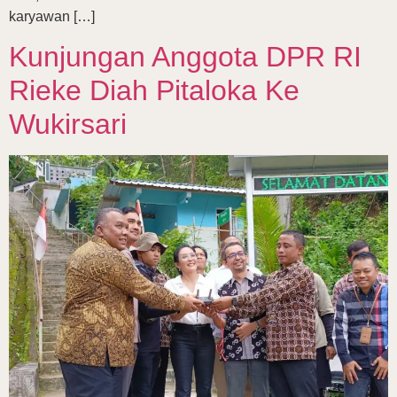
karyawan […]
Kunjungan Anggota DPR RI
Rieke Diah Pitaloka Ke
Wukirsari